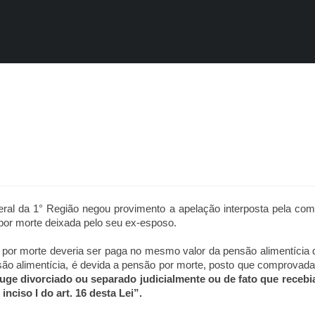
eral da 1° Região negou provimento a apelação interposta pela co
 por morte deixada pelo seu ex-esposo.
or morte deveria ser paga no mesmo valor da pensão alimentícia q
são alimentícia, é devida a pensão por morte, posto que comprovad
uge divorciado ou separado judicialmente ou de fato que receb
ciso I do art. 16 desta Lei”.